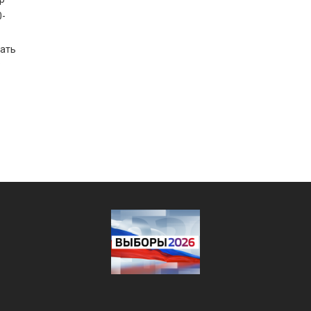
0-
тать
?