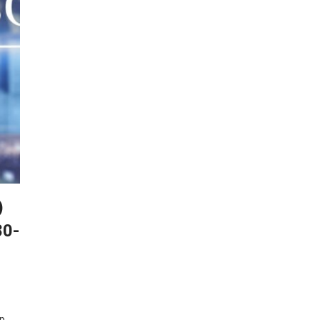
)
80-
р