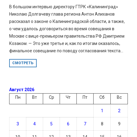
В большом интервью директору ГТРК «Калининград»
Николаю Долгачеву глава региона Антон Алиханов
рассказал о законе о Калининградской области, а также,
о чем удалось договориться во время совещания в
Москве с вице-премьером правительства РФ Дмитрием
Козаком. — Это уже третье и, как по итогам оказалось,
финальное совещание по поводу согласования текста...
СМОТРЕТЬ
Август 2026
Пн
Вт
Ср
Чт
Пт
Сб
Вс
1
2
3
4
5
6
7
8
9
10
11
12
13
14
15
16