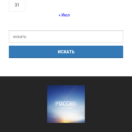
31
« Июл