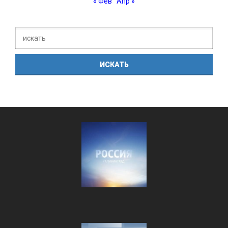
« Фев
Апр »