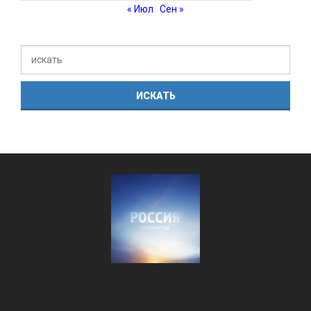
« Июл
Сен »