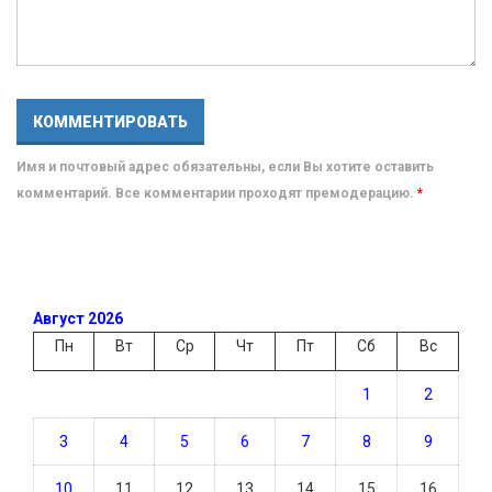
Имя и почтовый адрес обязательны, если Вы хотите оставить
комментарий. Все комментарии проходят премодерацию.
*
Август 2026
Пн
Вт
Ср
Чт
Пт
Сб
Вс
1
2
3
4
5
6
7
8
9
10
11
12
13
14
15
16