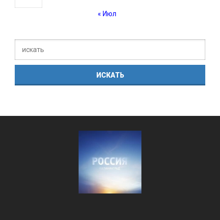
« Июл