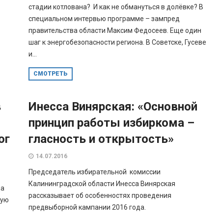
стадии котлована? И как не обмануться в долёвке? В
специальном интервью программе – зампред
правительства области Максим Федосеев. Еще один
шаг к энергобезопасности региона. В Советске, Гусеве
и...
СМОТРЕТЬ
в
Инесса Винярская: «Основной
принцип работы избиркома –
ог
гласность и открытость»
14.07.2016
Председатель избирательной комиссии
Калининградской области Инесса Винярская
да
рассказывает об особенностях проведения
ную
предвыборной кампании 2016 года.