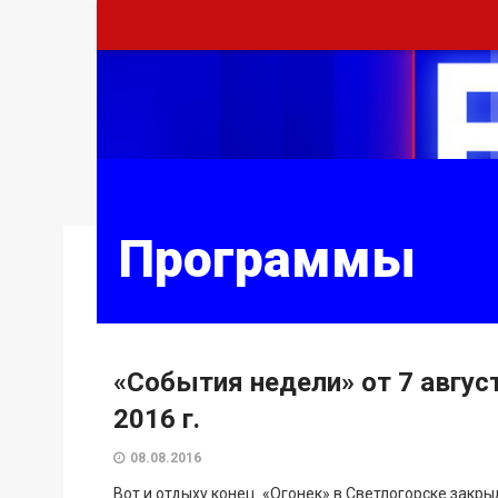
Программы
«События недели» от 7 авгус
2016 г.
08.08.2016
Вот и отдыху конец. «Огонек» в Светлогорске закры