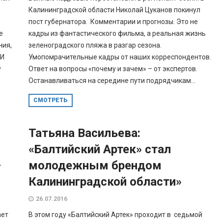
Калининградской области Николай Цуканов покинул
пост губернатора. Комментарии и прогнозы. Это не
е
кадры из фантастического фильма, а реальная жизнь
ния,
зеленоградского пляжа в разгар сезона.
 И
Умопомрачительные кадры от наших корреспондентов.
у
Ответ на вопросы «почему и зачем» – от экспертов.
Останавливаться на середине пути подрядчикам...
СМОТРЕТЬ
Татьяна Васильева:
«Балтийский Артек» стал
—
молодежным брендом
Калининградской области»
26.07.2016
ает
В этом году «Балтийский Артек» проходит в седьмой