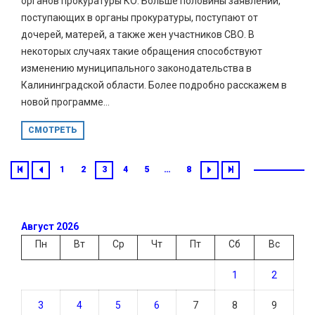
органов прокуратуры КО. Больше половины заявлений,
поступающих в органы прокуратуры, поступают от
дочерей, матерей, а также жен участников СВО. В
некоторых случаях такие обращения способствуют
изменению муниципального законодательства в
Калининградской области. Более подробно расскажем в
новой программе...
СМОТРЕТЬ
1
2
3
4
5
…
8
Август 2026
Пн
Вт
Ср
Чт
Пт
Сб
Вс
1
2
3
4
5
6
7
8
9