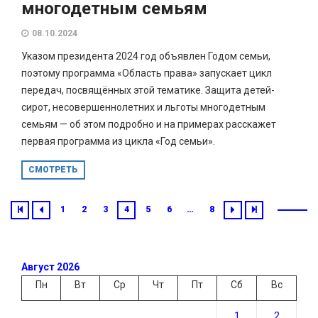
многодетным семьям
08.10.2024
Указом президента 2024 год объявлен Годом семьи,
поэтому программа «Область права» запускает цикл
передач, посвящённых этой тематике. Защита детей-
сирот, несовершеннолетних и льготы многодетным
семьям — об этом подробно и на примерах расскажет
первая программа из цикла «Год семьи».
СМОТРЕТЬ
1
2
3
4
5
6
…
8
Август 2026
Пн
Вт
Ср
Чт
Пт
Сб
Вс
1
2