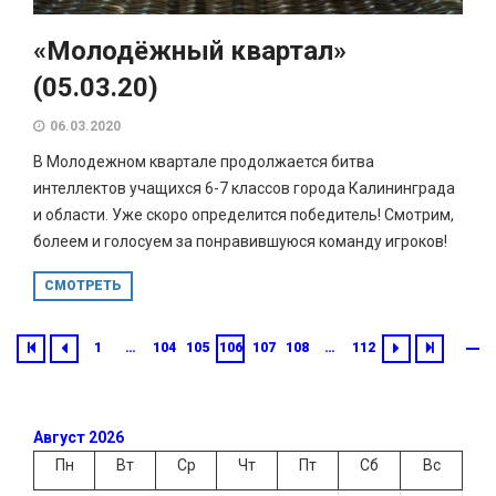
«Молодёжный квартал»
(05.03.20)
06.03.2020
В Молодежном квартале продолжается битва
интеллектов учащихся 6-7 классов города Калининграда
и области. Уже скоро определится победитель! Смотрим,
болеем и голосуем за понравившуюся команду игроков!
СМОТРЕТЬ
1
…
104
105
106
107
108
…
112
Август 2026
Пн
Вт
Ср
Чт
Пт
Сб
Вс