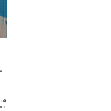
на
мный
я в