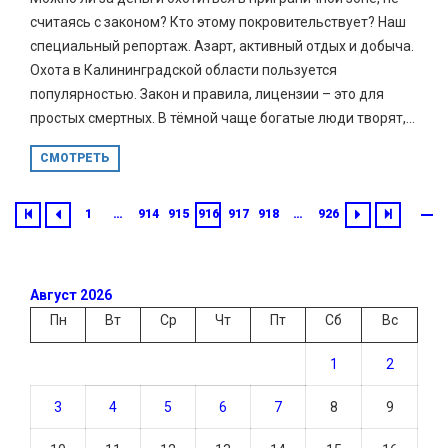
считаясь с законом? Кто этому покровительствует? Наш
специальный репортаж. Азарт, активный отдых и добыча.
Охота в Калининградской области пользуется
популярностью. Закон и правила, лицензии – это для
простых смертных. В тёмной чаще богатые люди творят,...
СМОТРЕТЬ
1
…
914
915
916
917
918
…
926
Август 2026
Пн
Вт
Ср
Чт
Пт
Сб
Вс
1
2
3
4
5
6
7
8
9