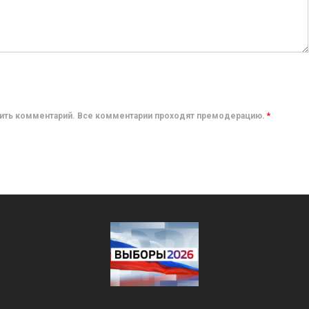
авить комментарий. Все комментарии проходят премодерацию.
*