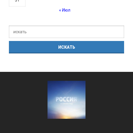
« Июл