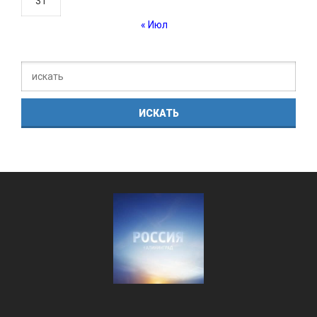
31
« Июл