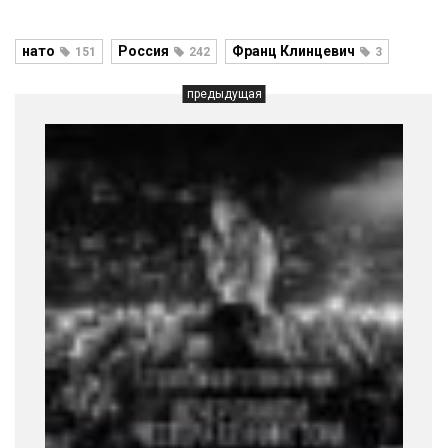
нато
Россия
Франц Клинцевич
151
242
3
предыдущая