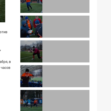
ротив
ь
абря, в
 часов