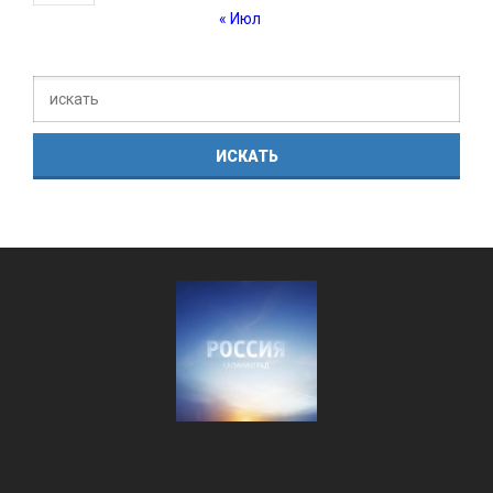
« Июл