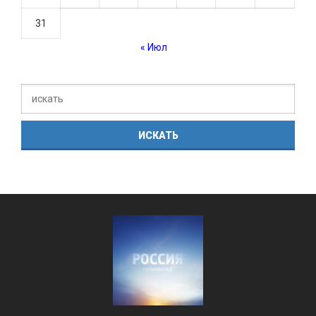
31
« Июл