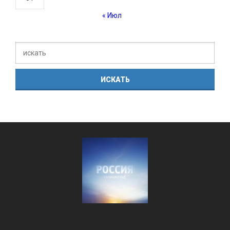
« Июл