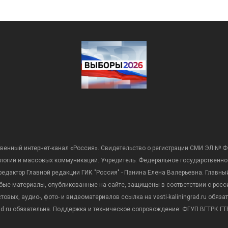
венный интернет-канал «Россия». Свидетельство о регистрации СМИ ЭЛ № Ф
ологий и массовых коммуникаций. Учредитель: Федеральное государственно
дактор Главной редакции ГИК "Россия" - Панина Елена Валерьевна. Главный 
 любые материалы, опубликованные на сайте, защищены в соответствии с р
вых, аудио-, фото- и видеоматериалов ссылка на vesti-kaliningrad.ru обяз
rad.ru обязательна. Поддержка и техническое сопровождение: ФГУП ВГТРК ГТР