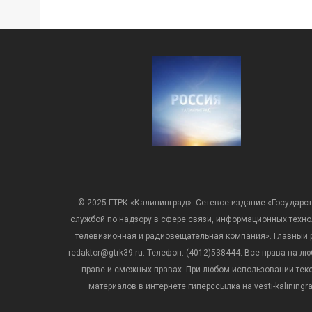
© 2025 ГТРК «Калининград». Сетевое издание «Государст
службой по надзору в сфере связи, информационных техн
телевизионная и радиовещательная компания». Главный ре
redaktor@gtrk39.ru. Телефон: (4012)538444. Все права на
праве и смежных правах. При любом использовании тексто
материалов в интернете гиперссылка на vesti-kalining