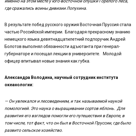
именно на этом месте у юго-восточной опушки Горелого леса,
где сражались воины дивизии Лопухина.
В результате побед русского оружия Восточная Пруссия стала
частью Российской империи. Благодаря прекрасному знанию
немецкого языка девятнадцатилетний подпоручик Андрей
Болотов выполнял обязанности адъютанта при генерал-
губернаторе и посещал лекции в университете. Молодой
офицер впитывал новые знания как губка.
Александра Володина, научный сотрудник института
океанологии:
— Он увлекался и лесоведением, и так называемой наукой
помологией. Это наука о выращивании сортов яблонь. Для
развития его взглядов помогли его путешествия в Европе, в
том числе, тот факт, что он был в Восточной Пруссии, где было
развито сельское хозяйство.