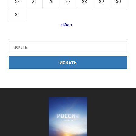
24
25
26
27
28
29
30
31
« Июл