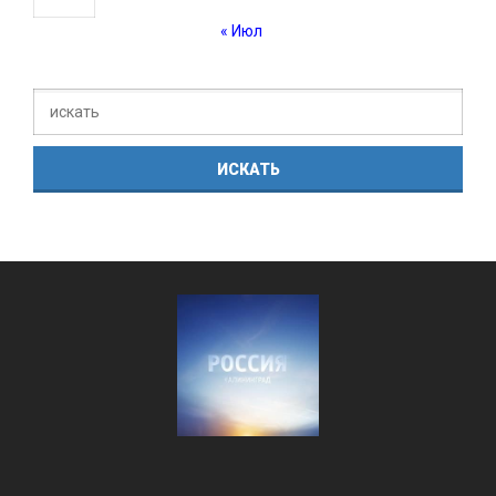
« Июл