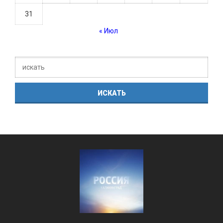
31
« Июл