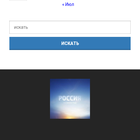
« Июл