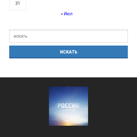
31
« Июл