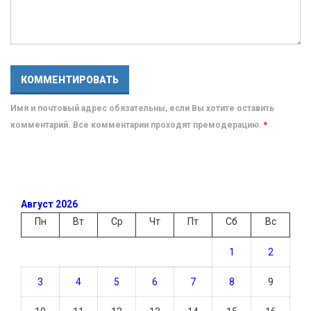
Имя и почтовый адрес обязательны, если Вы хотите оставить
комментарий. Все комментарии проходят премодерацию.
*
Август 2026
Пн
Вт
Ср
Чт
Пт
Сб
Вс
1
2
3
4
5
6
7
8
9