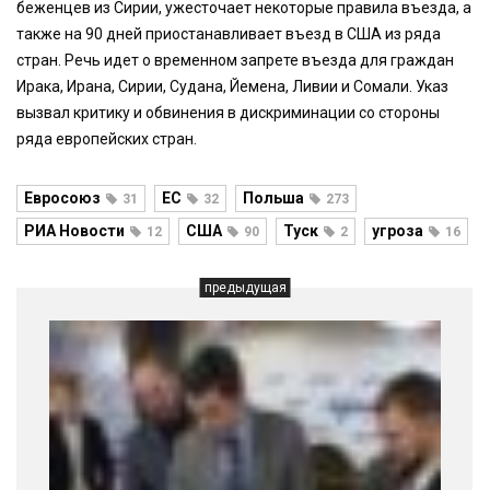
беженцев из Сирии, ужесточает некоторые правила въезда, а
также на 90 дней приостанавливает въезд в США из ряда
стран. Речь идет о временном запрете въезда для граждан
Ирака, Ирана, Сирии, Судана, Йемена, Ливии и Сомали. Указ
вызвал критику и обвинения в дискриминации со стороны
ряда европейских стран.
Евросоюз
ЕС
Польша
31
32
273
РИА Новости
США
Туск
угроза
12
90
2
16
предыдущая