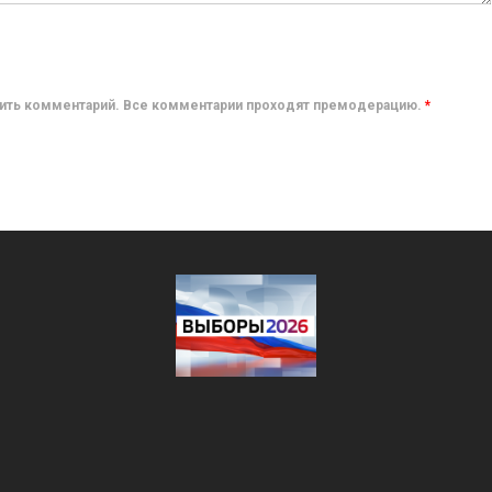
авить комментарий. Все комментарии проходят премодерацию.
*