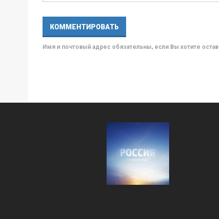
Имя и почтовый адрес обязательны, если Вы хотите ост