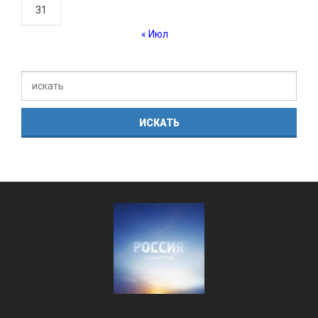
31
« Июл