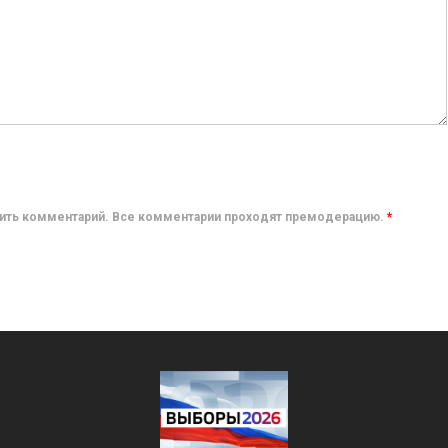
авить комментарий. Все комментарии проходят премодерацию.
*