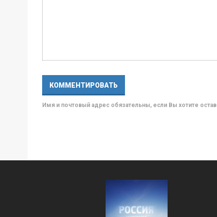
Имя и почтовый адрес обязательны, если Вы хотите ост