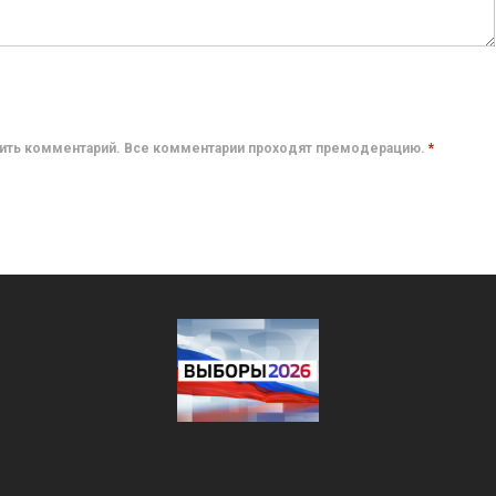
авить комментарий. Все комментарии проходят премодерацию.
*