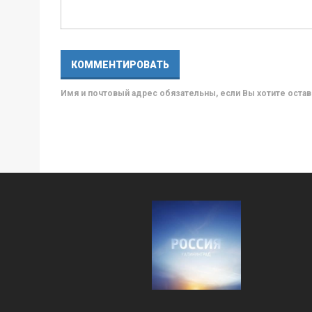
Имя и почтовый адрес обязательны, если Вы хотите ост