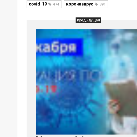
covid-19
коронавирус
474
391
предыдущая