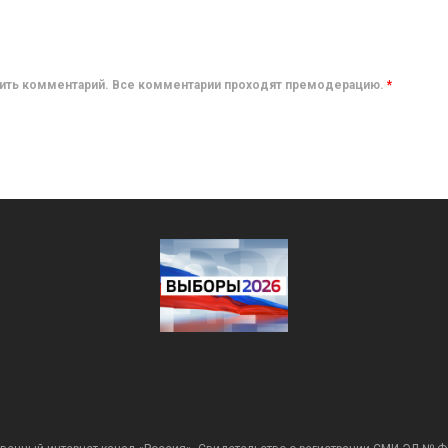
авить комментарий. Все комментарии проходят премодерацию.
*