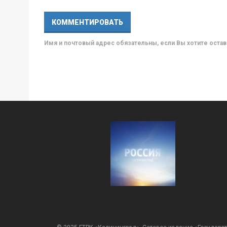
Имя и почтовый адрес обязательны, если Вы хотите ост