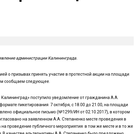
явление администрации Калининграда.
ией о призывах принять участие в протестной акции на площади
ам сообщаем следующее.
д Калининград» поступило уведомление от гражданина А.А.
ормате пикетирования 7 октября, с 18.00 до 21.00, на площади
влено официальное письмо (№1299/ИН от 02.10.2017), в котором
огласовано на заявленном А.А. Степаненко месте проведения в
а на проведение публичного мероприятия в том же месте и в то же
и. В качестве альтернативы А.А. Степаненко было предложено