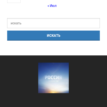
« Июл