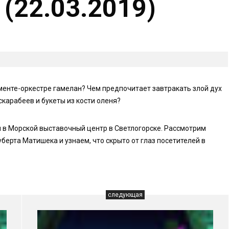
(22.03.2019)
енте-оркестре гамелан? Чем предпочитает завтракать злой дух
скарабеев и букеты из кости оленя?
 в Морской выставочный центр в Светлогорске. Рассмотрим
ерта Матишека и узнаем, что скрыто от глаз посетителей в
следующая