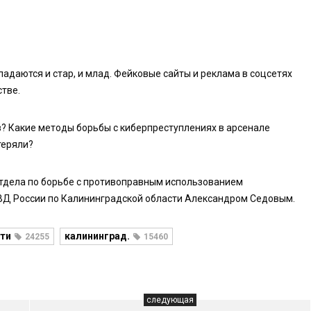
адаются и стар, и млад. Фейковые сайты и реклама в соцсетях
тве.
в? Какие методы борьбы с киберпреступлениях в арсенале
теряли?
отдела по борьбе с противоправным использованием
Д России по Калининградской области Александром Седовым.
ти
калининград.
24255
15460
следующая