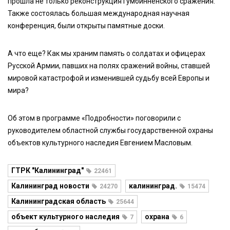
прошла не только реконструкция Гумбинненского сражения.
Также состоялась большая международная научная
конференция, были открыты памятные доски.
А что еще? Как мы храним память о солдатах и офицерах
Русской Армии, павших на полях сражений войны, ставшей
мировой катастрофой и изменившей судьбу всей Европы и
мира?
Об этом в программе «Подробности» поговорили с
руководителем областной службы государственной охраны
объектов культурного наследия Евгением Масловым.
ГТРК "Калининград"
22461
Калининград новости
калининград.
24270
15474
Калининградская область
25644
объект культурного наследия
охрана
7
6