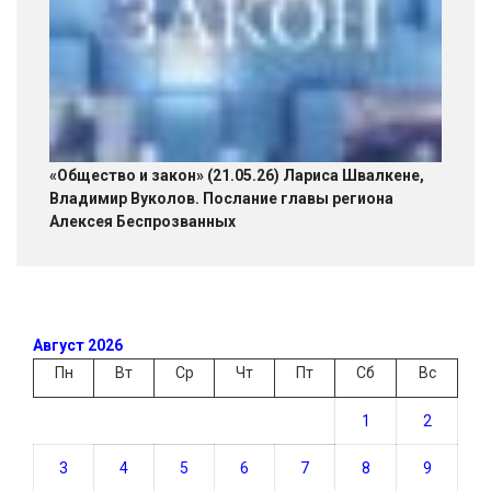
«Общество и закон» (21.05.26) Лариса Швалкене,
Владимир Вуколов. Послание главы региона
Алексея Беспрозванных
Август 2026
Пн
Вт
Ср
Чт
Пт
Сб
Вс
1
2
3
4
5
6
7
8
9