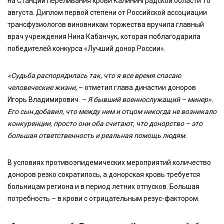
на Станции переливания крови Калининградской области 10
августа. Диплом первой степени от Российской ассоциации
трансфузиологов виновникам торжества вручила главный
врач учреждения Нина Кабанчук, которая поблагодарила
победителей конкурса «Лучший донор России».
«Судьба распорядилась так, что я все время спасаю
человеческие жизни
, – отметил глава династии доноров
Игорь Владимирович.
– Я бывший военнослужащий – минер».
Его сын добавил, что между ним и отцом никогда не возникало
конкуренции, просто они оба считают, что донорство – это
большая ответственность и реальная помощь людям.
В условиях противоэпидемических мероприятий количество
доноров резко сократилось, а донорская кровь требуется
больницам региона и в период летних отпусков. Большая
потребность – в крови с отрицательным резус-фактором.