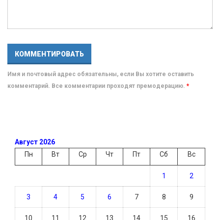
Имя и почтовый адрес обязательны, если Вы хотите оставить
комментарий. Все комментарии проходят премодерацию.
*
Август 2026
Пн
Вт
Ср
Чт
Пт
Сб
Вс
1
2
3
4
5
6
7
8
9
10
11
12
13
14
15
16