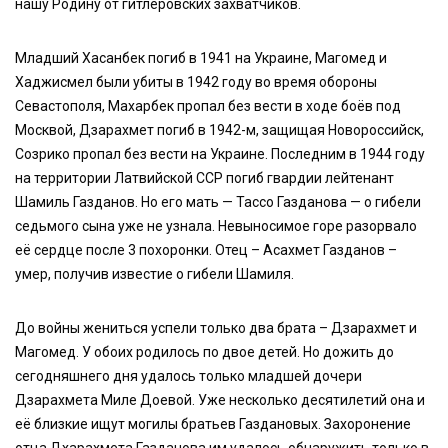
нашу Родину от гитлеровских захватчиков.
Младший Хасанбек погиб в 1941 на Украине, Магомед и
Хаджисмел были убиты в 1942 году во время обороны
Севастополя, Махарбек пропал без вести в ходе боёв под
Москвой, Дзарахмет погиб в 1942-м, защищая Новороссийск,
Созрико пропал без вести на Украине. Последним в 1944 году
на территории Латвийской ССР погиб гвардии лейтенант
Шамиль Газданов. Но его мать — Тассо Газданова — о гибели
седьмого сына уже не узнала. Невыносимое горе разорвало
её сердце после 3 похоронки. Отец – Асахмет Газданов –
умер, получив известие о гибели Шамиля.
До войны жениться успели только два брата – Дзарахмет и
Магомед. У обоих родилось по двое детей. Но дожить до
сегодняшнего дня удалось только младшей дочери
Дзарахмета Миле Доевой. Уже несколько десятилетий она и
её близкие ищут могилы братьев Газдановых. Захоронение
отца Дхарахмета Газданова им удалось обнаружить только в