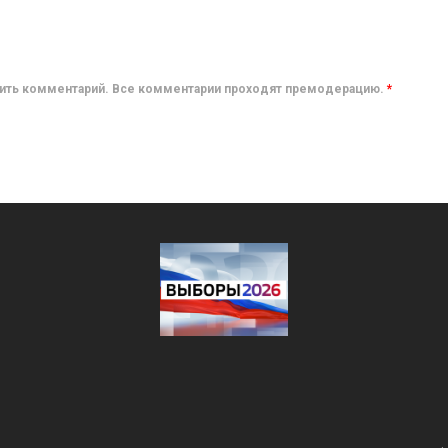
авить комментарий. Все комментарии проходят премодерацию.
*