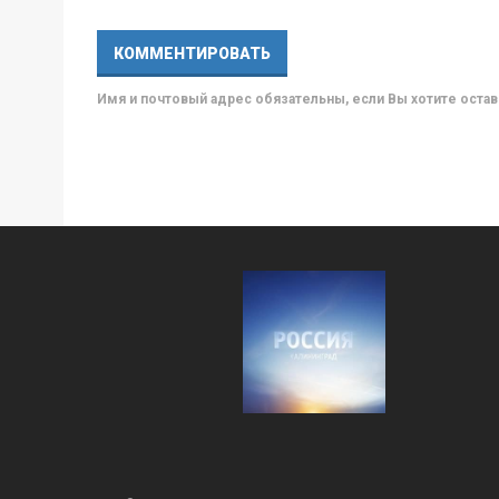
Имя и почтовый адрес обязательны, если Вы хотите ост