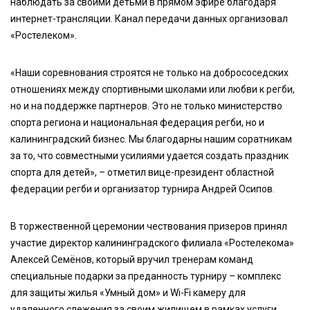
наблюдать за своими детьми в прямом эфире благодаря
интернет-трансляции. Канал передачи данных организовал
«Ростелеком».
«Наши соревнования строятся не только на добрососедских
отношениях между спортивными школами или любви к регби,
но и на поддержке партнеров. Это не только министерство
спорта региона и национальная федерация регби, но и
калининградский бизнес. Мы благодарны нашим соратникам
за то, что совместными усилиями удается создать праздник
спорта для детей», – отметил вице-президент областной
федерации регби и организатор турнира Андрей Осипов.
В торжественной церемонии чествования призеров принял
участие директор калининградского филиала «Ростелекома»
Алексей Семёнов, который вручил тренерам команд
специальные подарки за преданность турниру – комплекс
для защиты жилья «Умный дом» и Wi-Fi камеру для
удаленного слежения за своим жилищем в рамках услуги