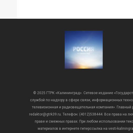
© 2025 ГТРК «Калининград». Сетевое издание «Государст
службой по надзору в сфере связи, информационных техн
телевизионная и радиовещательная компания». Главный ре
redaktor@gtrk39.ru. Телефон: (4012)538444. Все права на
праве и смежных правах. При любом использовании тексто
материалов в интернете гиперссылка на vesti-kalining