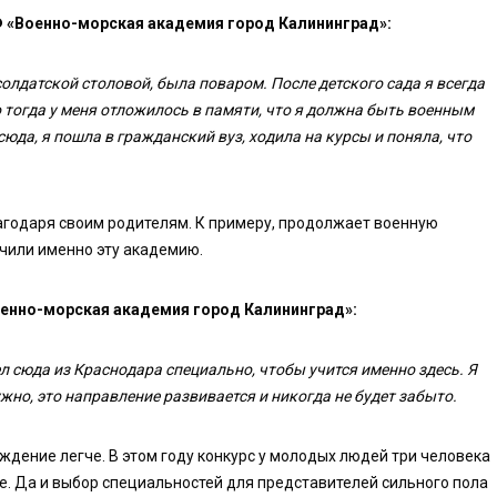
 «Военно-морская академия город Калининград»:
олдатской столовой, была поваром. После детского сада я всегда
но тогда у меня отложилось в памяти, что я должна быть военным
 сюда, я пошла в гражданский вуз, ходила на курсы и поняла, что
агодаря своим родителям. К примеру, продолжает военную
нчили именно эту академию.
оенно-морская академия город Калининград»:
 сюда из Краснодара специально, чтобы учится именно здесь. Я
жно, это направление развивается и никогда не будет забыто.
дение легче. В этом году конкурс у молодых людей три человека
ше. Да и выбор специальностей для представителей сильного пола