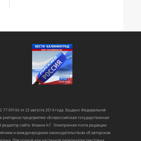
С 77-59166 от 22 августа 2014 года. Выдано Федеральной
е унитарное предприятие «Всероссийская государственная
редактор сайта: Ильина Н.Г. Электронная почта редакции:
оссийским и международным законодательством об авторском
ательна. При полной или частичной перепечатке текстовых