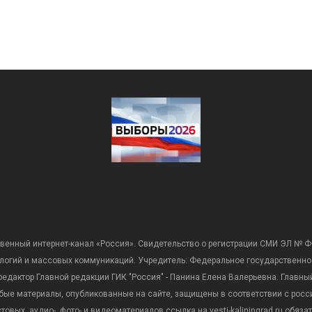
венный интернет-канал «Россия». Свидетельство о регистрации СМИ ЭЛ № Ф
ологий и массовых коммуникаций. Учредитель: Федеральное государственно
дактор Главной редакции ГИК "Россия" - Панина Елена Валерьевна. Главный 
 любые материалы, опубликованные на сайте, защищены в соответствии с р
вых, аудио-, фото- и видеоматериалов ссылка на vesti-kaliningrad.ru обяз