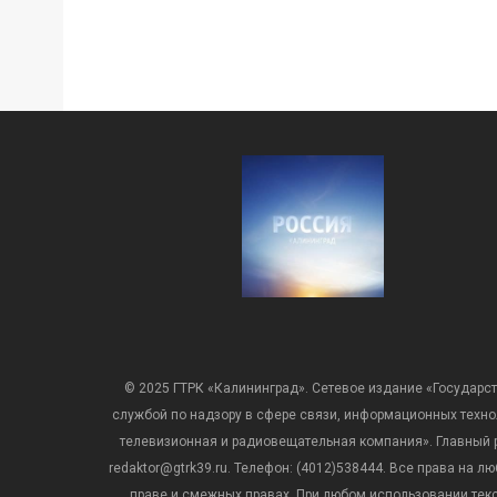
© 2025 ГТРК «Калининград». Сетевое издание «Государст
службой по надзору в сфере связи, информационных техн
телевизионная и радиовещательная компания». Главный ре
redaktor@gtrk39.ru. Телефон: (4012)538444. Все права на
праве и смежных правах. При любом использовании тексто