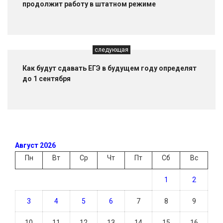
продолжит работу в штатном режиме
следующая
Как будут сдавать ЕГЭ в будущем году определят
до 1 сентября
Август 2026
Пн
Вт
Ср
Чт
Пт
Сб
Вс
1
2
3
4
5
6
7
8
9
10
11
12
13
14
15
16