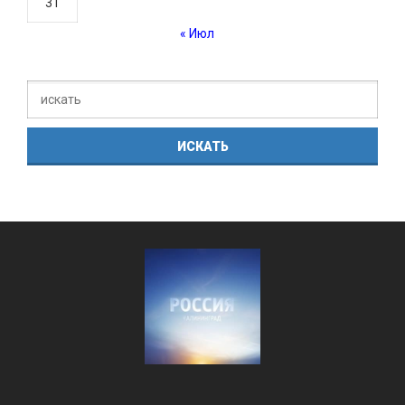
31
« Июл