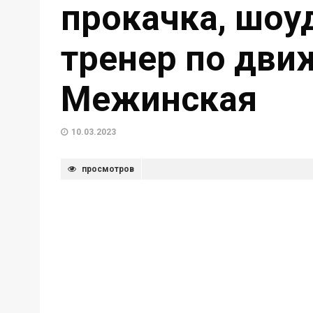
прокачка, шоуд
тренер по дви
Межинская
10.03.2023
просмотров