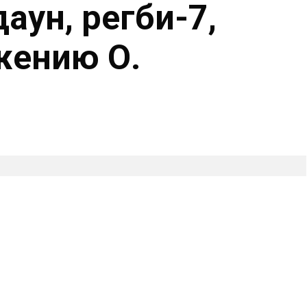
аун, регби-7,
жению О.