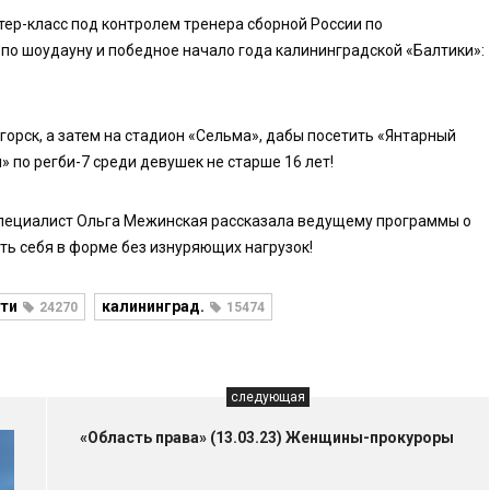
тер-класс под контролем тренера сборной России по
по шоудауну и победное начало года калининградской «Балтики»:
горск, а затем на стадион «Сельма», дабы посетить «Янтарный
» по регби-7 среди девушек не старше 16 лет!
специалист Ольга Межинская рассказала ведущему программы о
ь себя в форме без изнуряющих нагрузок!
ти
калининград.
24270
15474
следующая
«Область права» (13.03.23) Женщины-прокуроры