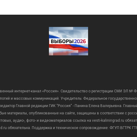
венный интернет-канал «Россия». Свидетельство о регистрации СМИ ЭЛ № Ф
ологий и массовых коммуникаций. Учредитель: Федеральное государственно
дактор Главной редакции ГИК "Россия" - Панина Елена Валерьевна. Главный 
 любые материалы, опубликованные на сайте, защищены в соответствии с р
вых, аудио-, фото- и видеоматериалов ссылка на vesti-kaliningrad.ru обяз
rad.ru обязательна. Поддержка и техническое сопровождение: ФГУП ВГТРК ГТР