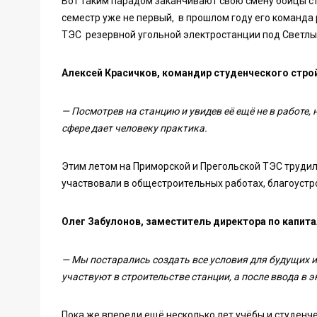
Вот таким парадом заканчивают свою смену бойцы ст
семестр уже не первый, в прошлом году его команда 
ТЭС резервной угольной электростанции под Светлы
Алексей Красичков, командир студенческого стро
— Посмотрев на станцию и увидев её ещё не в работе,
сфере дает человеку практика.
Этим летом на Приморской и Прегольской ТЭС трудили
участвовали в общестроительных работах, благоустр
Олег Забулонов, заместитель директора по капит
— Мы постарались создать все условия для будущих 
участвуют в строительстве станции, а после ввода в 
Пока же впереди ещё несколько лет учёбы и студенче