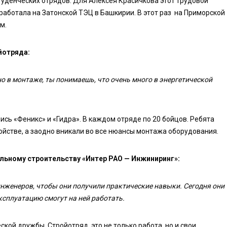
уденческих отрядов. Для Алексея Красичкова этот трудовой
работала на Затонской ТЭЦ в Башкирии. В этот раз на Приморской
м.
йотряда:
 но в монтаже, ты понимаешь, что очень много в энергетической
сь «Феникс» и «Гидра». В каждом отряде по 20 бойцов. Ребята
ойстве, а заодно вникали во все нюансы монтажа оборудования.
альному строительству «Интер РАО — Инжиниринг»:
инженеров, чтобы они получили практические навыки. Сегодня они
эксплуатацию смогут на ней работать.
ской дружбы. Стройотряд это не только работа, но и свои